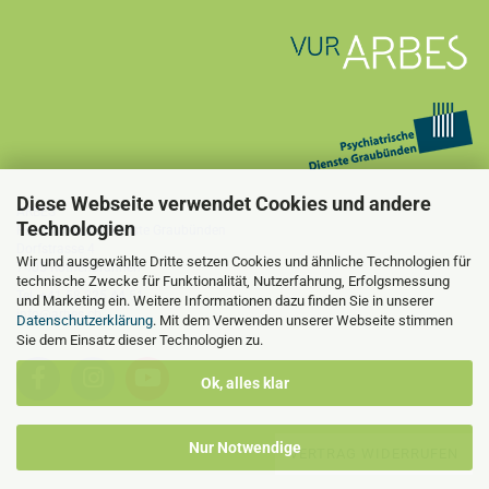
Diese Webseite verwendet Cookies und andere
ARBES
Technologien
Psychiatrische Dienste Graubünden
Dorfstrasse 4
Wir und ausgewählte Dritte setzen Cookies und ähnliche Technologien für
7405 Rothenbrunnen
technische Zwecke für Funktionalität, Nutzerfahrung, Erfolgsmessung
Tel. +41 58 225 44 51
und Marketing ein. Weitere Informationen dazu finden Sie in unserer
info@arbes.ch
Datenschutzerklärung
. Mit dem Verwenden unserer Webseite stimmen
Sie dem Einsatz dieser Technologien zu.
Ok, alles klar
Nur Notwendige
VERTRAG WIDERRUFEN