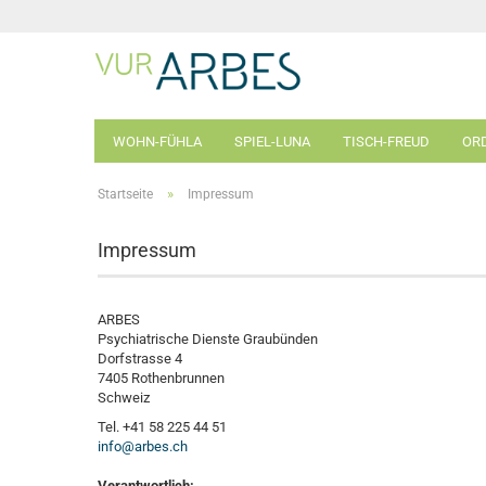
WOHN-FÜHLA
SPIEL-LUNA
TISCH-FREUD
ORD
»
Startseite
Impressum
Impressum
ARBES
Psychiatrische Dienste Graubünden
Dorfstrasse 4
7405 Rothenbrunnen
Schweiz
Tel. +41 58 225 44 51
info@arbes.ch
Verantwortlich: