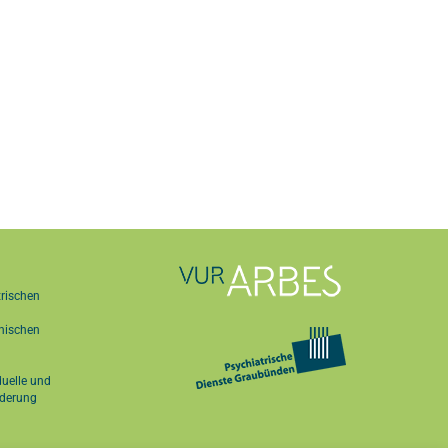
trischen
hischen
duelle und
ederung