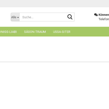
Suche...
Können 
Alle
Telefon
NIGS-LIABI
SÄSON-TRAUM
USSA-SITER