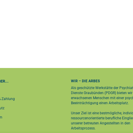
ER...
WIR – DIE ARBES
Als geschützte Werkstätte der Psychia
Dienste Graubünden (PDGR) bieten wir
erwachsenen Menschen mit einer psyc
& Zahlung
Beeinträchtigung einen Arbeitsplatz.
utz
Unser Ziel ist eine bestmögliche, indivi
um
ressourcenorientierte berufliche Eingli
unserer betreuten Angestellten in den
Arbeitsprozess.