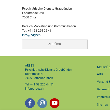
Psychiatrische Dienste Graubünden
Loëstrasse 220
7000 Chur
Bereich Marketing und Kommunikation
Tel. +41 58 225 25 41
info@pdgr.ch
ZURÜCK
ARBES
MEHR ÜB
Psychiatrische Dienste Graubünden
Dorfstrasse 4
AGB
7405 Rothenbrunnen
Versand 
Tel. +41 58 225 44 51
info@arbes.ch
Datensch
Impress
Sitemap