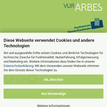
Diese Webseite verwendet Cookies und andere
ARBES
Technologien
Psychiatrische Dienste Graubünden
Dorfstrasse 4
Wir und ausgewählte Dritte setzen Cookies und ähnliche Technologien für
7405 Rothenbrunnen
technische Zwecke für Funktionalität, Nutzerfahrung, Erfolgsmessung
Tel. +41 58 225 44 51
und Marketing ein. Weitere Informationen dazu finden Sie in unserer
info@arbes.ch
Datenschutzerklärung
. Mit dem Verwenden unserer Webseite stimmen
Sie dem Einsatz dieser Technologien zu.
Ok, alles klar
Nur Notwendige
VERTRAG WIDERRUFEN
Weitere Informationen