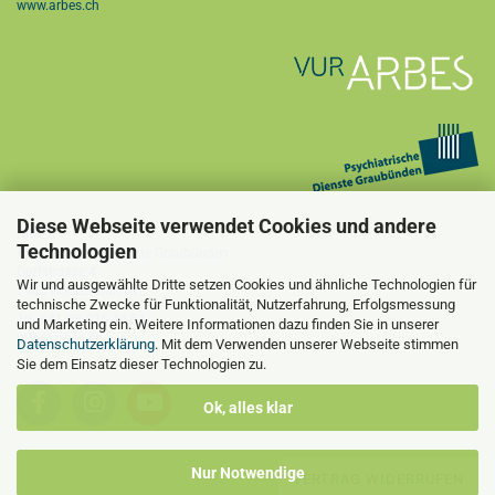
www.arbes.ch
Diese Webseite verwendet Cookies und andere
ARBES
Technologien
Psychiatrische Dienste Graubünden
Dorfstrasse 4
Wir und ausgewählte Dritte setzen Cookies und ähnliche Technologien für
7405 Rothenbrunnen
technische Zwecke für Funktionalität, Nutzerfahrung, Erfolgsmessung
Tel. +41 58 225 44 51
und Marketing ein. Weitere Informationen dazu finden Sie in unserer
info@arbes.ch
Datenschutzerklärung
. Mit dem Verwenden unserer Webseite stimmen
Sie dem Einsatz dieser Technologien zu.
Ok, alles klar
Nur Notwendige
VERTRAG WIDERRUFEN