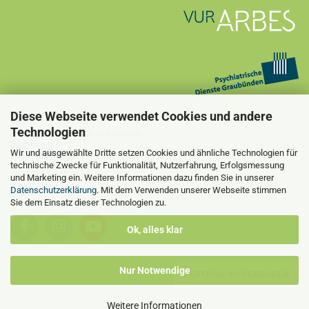
Diese Webseite verwendet Cookies und andere
ARBES
Technologien
Psychiatrische Dienste Graubünden
Dorfstrasse 4
Wir und ausgewählte Dritte setzen Cookies und ähnliche Technologien für
7405 Rothenbrunnen
technische Zwecke für Funktionalität, Nutzerfahrung, Erfolgsmessung
Tel. +41 58 225 44 51
und Marketing ein. Weitere Informationen dazu finden Sie in unserer
info@arbes.ch
Datenschutzerklärung
. Mit dem Verwenden unserer Webseite stimmen
Sie dem Einsatz dieser Technologien zu.
Ok, alles klar
Nur Notwendige
VERTRAG WIDERRUFEN
Weitere Informationen