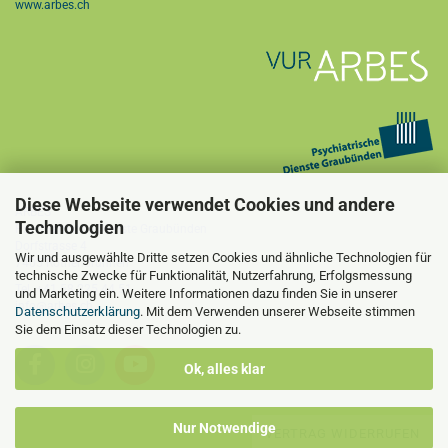
www.arbes.ch
Diese Webseite verwendet Cookies und andere
ARBES
Technologien
Psychiatrische Dienste Graubünden
Dorfstrasse 4
Wir und ausgewählte Dritte setzen Cookies und ähnliche Technologien für
7405 Rothenbrunnen
technische Zwecke für Funktionalität, Nutzerfahrung, Erfolgsmessung
Tel. +41 58 225 44 51
und Marketing ein. Weitere Informationen dazu finden Sie in unserer
info@arbes.ch
Datenschutzerklärung
. Mit dem Verwenden unserer Webseite stimmen
Sie dem Einsatz dieser Technologien zu.
Ok, alles klar
Nur Notwendige
VERTRAG WIDERRUFEN