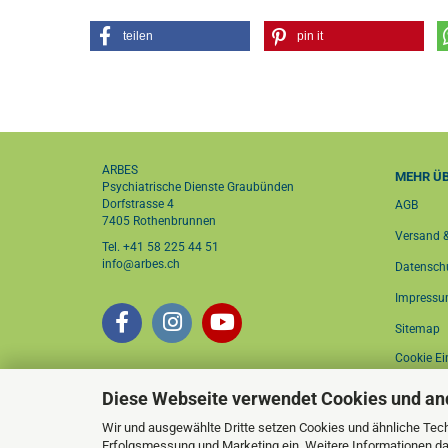
teilen
pin it
ARBES
MEHR ÜB
Psychiatrische Dienste Graubünden
Dorfstrasse 4
AGB
7405 Rothenbrunnen
Versand 
Tel. +41 58 225 44 51
info@arbes.ch
Datensch
Impress
Sitemap
Cookie Ei
Diese Webseite verwendet Cookies und an
Wir und ausgewählte Dritte setzen Cookies und ähnliche Tech
Erfolgsmessung und Marketing ein. Weitere Informationen da