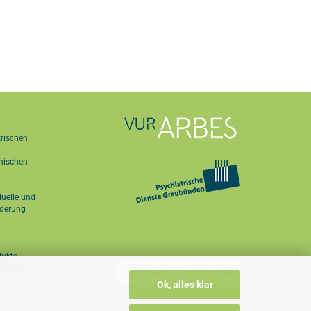
trischen
hischen
duelle und
ederung
dukte
p sowie im
VERTRAG WIDERRUFEN
Verkauf
Ok, alles klar