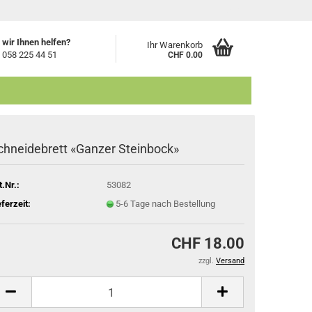
Login
wir Ihnen helfen?
Ihr Warenkorb
 058 225 44 51
CHF 0.00
chneidebrett «Ganzer Steinbock»
t.Nr.:
53082
eferzeit:
5-6 Tage nach Bestellung
CHF 18.00
zzgl.
Versand