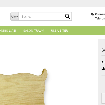
Suche...
Können 
Alle
Telefon
NIGS-LIABI
SÄSON-TRAUM
USSA-SITER
S
Ar
Li