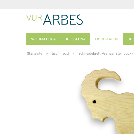
WOHN-FÜHLA
SPIEL-LUNA
TISCH-FREUD
ORD
»
»
Startseite
tisch-freud
Schneidebrett «Ganzer Steinbock»