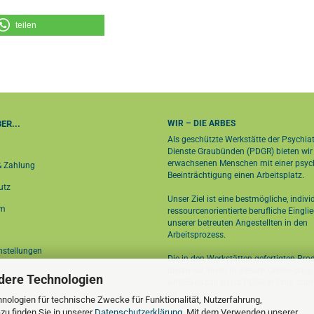
teilen
ER...
WIR – DIE ARBES
Als geschützte Werkstätte der Psychia
Dienste Graubünden (PDGR) bieten wir
erwachsenen Menschen mit einer psyc
& Zahlung
Beeinträchtigung einen Arbeitsplatz.
utz
Unser Ziel ist eine bestmögliche, indivi
um
ressourcenorientierte berufliche Eingli
unserer betreuten Angestellten in den
Arbeitsprozess.
nstellungen
Die in den Werkstätten gefertigten Pro
bieten wir Ihnen in diesem Online-Sho
dere Technologien
ARBES-Lädali vu da PDGR in Chur
zum 
an.
nologien für technische Zwecke für Funktionalität, Nutzerfahrung,
zu finden Sie in unserer
Datenschutzerklärung
. Mit dem Verwenden unserer