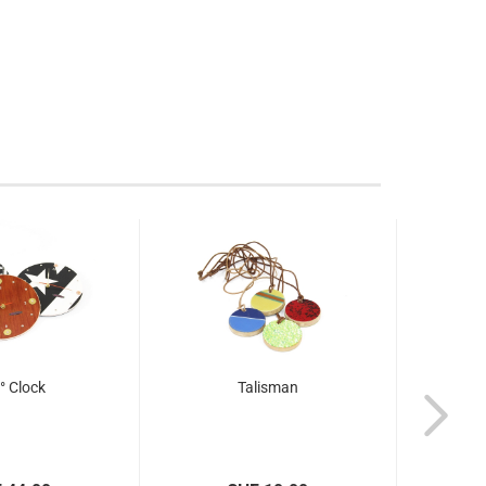
° Clock
Talisman