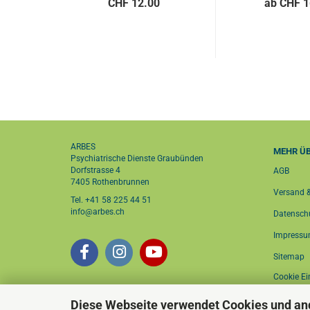
CHF 12.00
ab CHF 1
ARBES
MEHR ÜB
Psychiatrische Dienste Graubünden
Dorfstrasse 4
AGB
7405 Rothenbrunnen
Versand 
Tel. +41 58 225 44 51
info@arbes.ch
Datensch
Impress
Sitemap
Cookie Ei
Diese Webseite verwendet Cookies und an