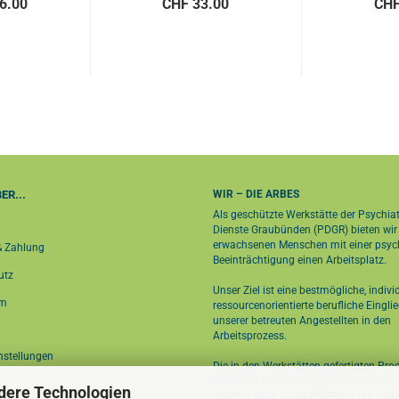
6.00
CHF 33.00
CHF
ER...
WIR – DIE ARBES
Als geschützte Werkstätte der Psychia
Dienste Graubünden (PDGR) bieten wir
erwachsenen Menschen mit einer psyc
& Zahlung
Beeinträchtigung einen Arbeitsplatz.
utz
Unser Ziel ist eine bestmögliche, indivi
um
ressourcenorientierte berufliche Eingli
unserer betreuten Angestellten in den
Arbeitsprozess.
nstellungen
Die in den Werkstätten gefertigten Pro
bieten wir Ihnen in diesem Online-Sho
dere Technologien
ARBES-Lädali vu da PDGR in Chur
zum 