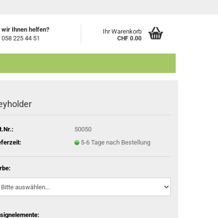
Login
wir Ihnen helfen?
Ihr Warenkorb
 058 225 44 51
CHF 0.00
eyholder
t.Nr.:
50050
eferzeit:
5-6 Tage nach Bestellung
rbe:
signelemente: