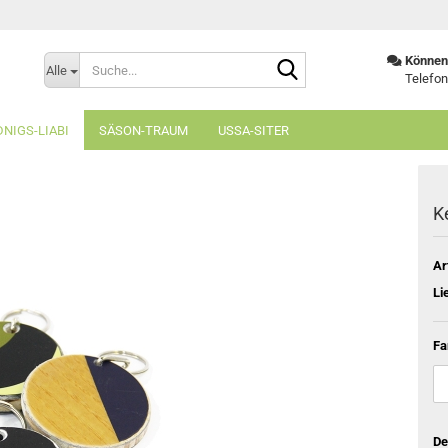
Suche...
Können 
Alle
Telefon
NIGS-LIABI
SÄSON-TRAUM
USSA-SITER
K
Ar
Li
Fa
De