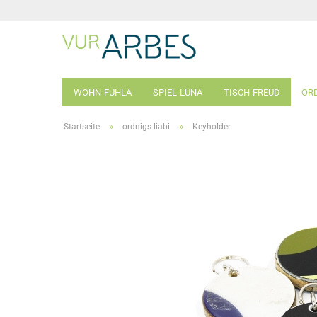
WOHN-FÜHLA
SPIEL-LUNA
TISCH-FREUD
ORD
»
»
Startseite
ordnigs-liabi
Keyholder